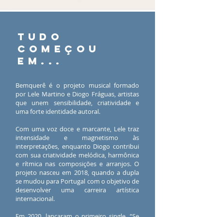
tUDO
COMEÇOU
EM...
Bemquerê é o projeto musical formado
por Lele Martino e Diogo Fráguas, artistas
que unem sensibilidade, criatividade e
uma forte identidade autoral.
Com uma voz doce e marcante, Lele traz
intensidade e magnetismo às
interpretações, enquanto Diogo contribui
com sua criatividade melódica, harmônica
e rítmica nas composições e arranjos. O
projeto nasceu em 2018, quando a dupla
se mudou para Portugal com o objetivo de
desenvolver uma carreira artística
internacional.
Em 2020, lançaram o primeiro single, “Se